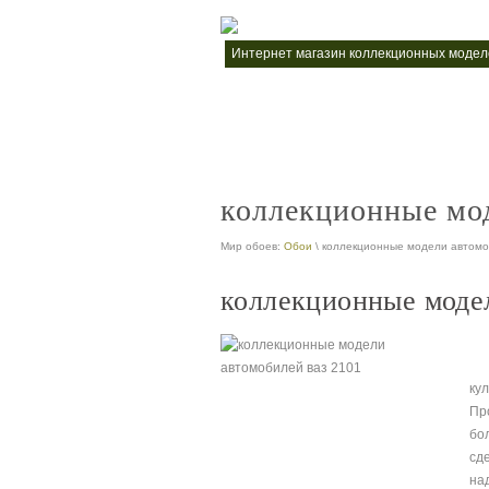
интернет магазин коллекционных моде
nt
продажа коллекционных автомобилей
nt
коллекционные мод
Мир обоев:
Обои
\ коллекционные модели автомо
коллекционные модел
ку
Пр
бо
сд
на