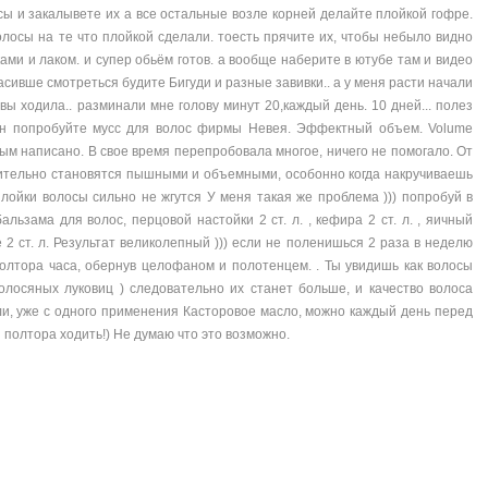
ы и закалывете их а все остальные возле корней делайте плойкой гофре.
олосы на те что плойкой сделали. тоесть прячите их, чтобы небыло видно
ками и лаком. и супер обьём готов. а вообще наберите в ютубе там и видео
расивше смотреться будите Бигуди и разные завивки.. а у меня расти начали
вы ходила.. разминали мне голову минут 20,каждый день. 10 дней... полез
тен попробуйте мусс для волос фирмы Невея. Эффектный объем. Volume
убым написано. В свое время перепробовала многое, ничего не помогало. От
твительно становятся пышными и объемными, особонно когда накручиваешь
плойки волосы сильно не жгутся У меня такая же проблема ))) попробуй в
бальзама для волос, перцовой настойки 2 ст. л. , кефира 2 ст. л. , яичный
 2 ст. л. Результат великолепный ))) если не поленишься 2 раза в неделю
полтора часа, обернув целофаном и полотенцем. . Ты увидишь как волосы
волосяных луковиц ) следовательно их станет больше, и качество волоса
опли, уже с одного применения Касторовое масло, можно каждый день перед
и полтора ходить!) Не думаю что это возможно.