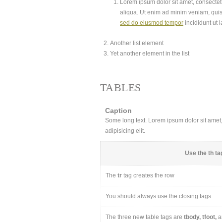
Lorem ipsum dolor sit amet, consectetu
aliqua. Ut enim ad minim veniam, quis
sed do eiusmod tempor
incididunt ut 
Another list element
Yet another element in the list
TABLES
Caption
Some long text. Lorem ipsum dolor sit amet, 
adipisicing elit.
Use the
th
tag
The
tr
tag creates the row
You should always use the closing tags
The three new table tags are
tbody, tfoot,
a