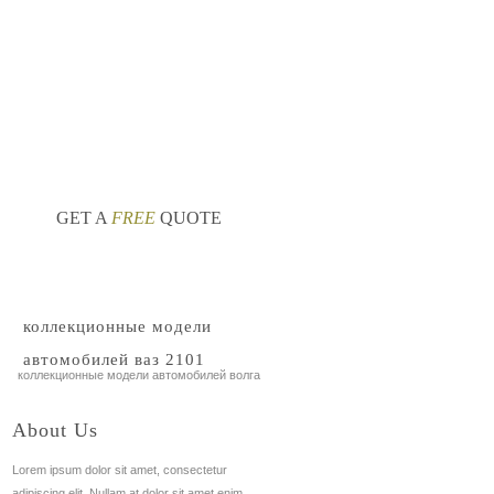
ели автомобилей
GET A
FREE
QUOTE
коллекционные модели
автомобилей ваз 2101
коллекционные модели автомобилей волга
About Us
Lorem ipsum dolor sit amet, consectetur
adipiscing elit. Nullam at dolor sit amet enim