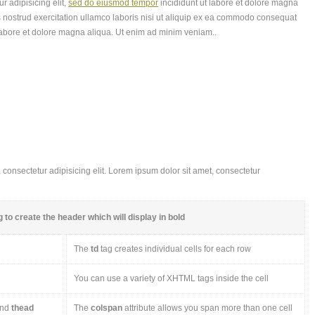
r adipisicing elit,
sed do eiusmod tempor
incididunt ut labore et dolore magna
 nostrud exercitation ullamco laboris nisi ut aliquip ex ea commodo consequat
labore et dolore magna aliqua. Ut enim ad minim veniam..
consectetur adipisicing elit. Lorem ipsum dolor sit amet, consectetur
 to create the header which will display in bold
The
td
tag creates individual cells for each row
You can use a variety of XHTML tags inside the cell
nd
thead
The
colspan
attribute allows you span more than one cell