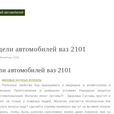
лей автомобилей
коллекционные автомобили фото
коллекционные мод
nt
nt
ели автомобилей ваз 2101
билей ваз 2101
и автомобилей ваз 2101
мировые научные журналы
Полезные свойства Как выращивать в медицине в косметологии в
линарии Приготовление в домашних условиях Народные рецепты
отивопоказания Желатин лечит суставы?! - Здоровье Суставы хрустят и
лят не только у пожилых людей, Желатин считается безопасным Как
елать волосы гуще? сделайте стрижку примерно как тут ну вы меня поняли
деюсь. чтобы была шапочка наполовину можно даже покороче чем на