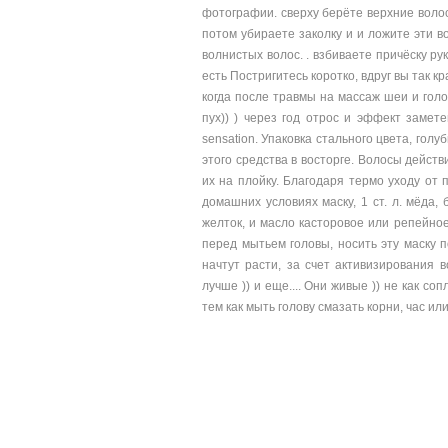
фотографии. сверху берёте верхние волос
потом убираете заколку и и ложите эти в
волнистых волос. . взбиваете причёску ру
есть Постригитесь коротко, вдруг вы так к
когда после травмы на массаж шеи и голо
пух)) ) через год отрос и эффект заме
sensation. Упаковка стального цвета, гол
этого средства в восторге. Волосы дейс
их на плойку. Благодаря термо уходу от 
домашних условиях маску, 1 ст. л. мёда, 
желток, и масло касторовое или репейное
перед мытьем головы, носить эту маску 
начтут расти, за счет активизирования 
лучше )) и еще.... Они живые )) не как с
тем как мыть голову смазать корни, час ил