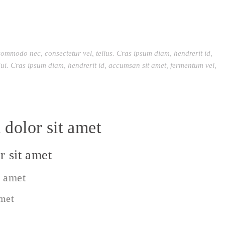
commodo nec, consectetur vel, tellus. Cras ipsum diam, hendrerit id,
ui. Cras ipsum diam, hendrerit id, accumsan sit amet, fermentum vel,
dolor sit amet
 sit amet
t amet
amet