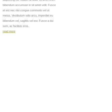
bibendum accumsan in sit amet velit. Fusce
et est nec nisi congue commodo vel ut
metus. Vestibulum odio arcu, imperdiet eu
bibendum vel, sagittis vel est. Fusce a dui
sem, ac facilisis eros.
read more