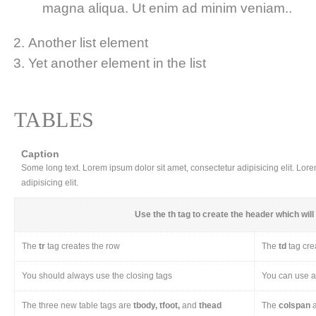
magna aliqua. Ut enim ad minim veniam..
Another list element
Yet another element in the list
TABLES
Caption
Some long text. Lorem ipsum dolor sit amet, consectetur adipisicing elit. Lor
adipisicing elit.
Use the
th
tag to create the header which will 
The
tr
tag creates the row
The
td
tag cre
You should always use the closing tags
You can use a 
The three new table tags are
tbody, tfoot,
and
thead
The
colspan
a