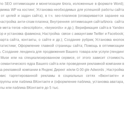
 по SEO оптимизации и монетизации блога, изложенные в формате Word);
движка WP на хостинг; Установка необходимых для успешной работы сайта
 от целей и задач сайта), в т.ч. seo-плагинов (оговаривается заранее на
 настройка анти-спам плагина; Внутренняя оптимизация сайта/блога сайта
мета-тегов «description», «keywords» и др.); Верификация сайта в Yandex
ор и установка фавикона; Настройка связи с аккаунтами Twitter и Facebook;
та сайта, контакты, о сайте и др.); Создание рубрик; Установка кнопок
 статистики; Оформление главной страницы сайта; Помощь в оптимизации
. Создание лендинга для продвижения Вашего товара или услуги (лендинг
Muse или на специализированном сервисе, от этого зависит стоимость
я семантического ядра Вашего сайта или проведения рекламной компании в
а рекламной компании в Яндекс Директ и/или G 00 gle Adwords ; Настройка
ервис таргетированной рекламы в социальных сетях «Вконтакте» и
группы или паблика ВКонтакте и (оформление паблика, установка аватара,
пы или паблика ВКонтакте до 5 тыс.