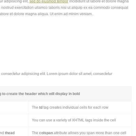
r adipisicing elit,
sed do eiusmod tempor
incididunt ut labore et dolore magna
 nostrud exercitation ullamco laboris nisi ut aliquip ex ea commodo consequat
labore et dolore magna aliqua. Ut enim ad minim veniam..
consectetur adipisicing elit. Lorem ipsum dolor sit amet, consectetur
 to create the header which will display in bold
The
td
tag creates individual cells for each row
You can use a variety of XHTML tags inside the cell
nd
thead
The
colspan
attribute allows you span more than one cell