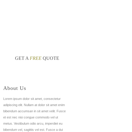
ели автомобилей
GET A
FREE
QUOTE
About Us
Lorem ipsum dolor sit amet, consectetur
adipiscing elit. Nullam at dolor sit amet enim
bibendum accumsan in sit amet velit. Fusce
et est nec nisi congue commodo vel ut
metus. Vestibulum odio arcu, imperdiet eu
bibendum vel, sagittis vel est. Fusce a dui