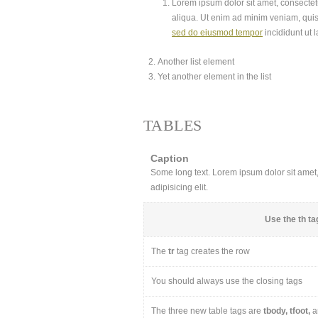
Lorem ipsum dolor sit amet, consectetu
aliqua. Ut enim ad minim veniam, quis
sed do eiusmod tempor
incididunt ut 
Another list element
Yet another element in the list
TABLES
Caption
Some long text. Lorem ipsum dolor sit amet, 
adipisicing elit.
Use the
th
tag
The
tr
tag creates the row
You should always use the closing tags
The three new table tags are
tbody, tfoot,
a