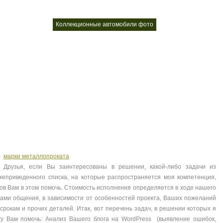
лей автомобилей
коллекционные автомобили фото
коллекционные мод
nt
nt
марки металлопроката
Друзья, если Вы заинтересованы в решении, какой-либо задачи из
жеприведенного списка, на которые распространяется моя компетенция,
тов Вам в этом помочь. Стоимость исполнения определяется в ходе нашего
Вами общения, в зависимости от особенностей проекта, Ваших пожеланий
 срокам и прочих деталей. Итак, вот перечень задач, в решении которых я
гу Вам помочь: Анализ Вашего блога на WordPress (выявление ошибок,