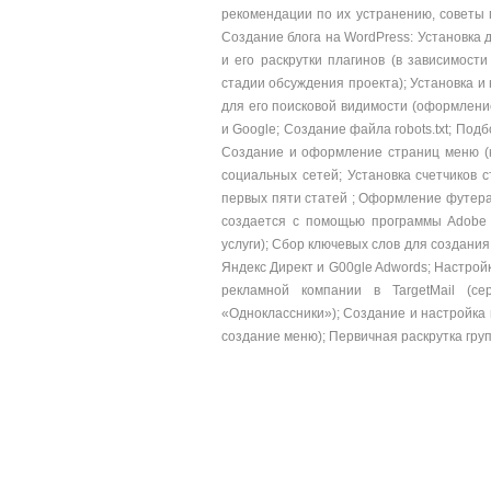
рекомендации по их устранению, советы
Создание блога на WordPress: Установка 
и его раскрутки плагинов (в зависимости
стадии обсуждения проекта); Установка и
для его поисковой видимости (оформление 
и Google; Создание файла robots.txt; Подб
Создание и оформление страниц меню (кар
социальных сетей; Установка счетчиков
первых пяти статей ; Оформление футера
создается с помощью программы Adobe 
услуги); Сбор ключевых слов для создани
Яндекс Директ и G00gle Adwords; Настройк
рекламной компании в TargetMail (с
«Одноклассники»); Создание и настройка 
создание меню); Первичная раскрутка груп