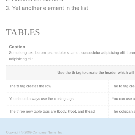
Yet another element in the list
TABLES
Caption
Some long text. Lorem ipsum dolor sit amet, consectetur adipisicing elit. Lor
adipisicing elit.
Use the
th
tag to create the header which will 
The
tr
tag creates the row
The
td
tag cre
You should always use the closing tags
You can use a 
The three new table tags are
tbody, tfoot,
and
thead
The
colspan
a
Copyright © 2009 Company Name, Inc.